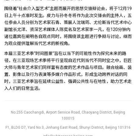
围绕着“社会介入型艺术”主题而展开的思想交锋辩论会，将于12月19
日上午十点准时发生。皮力与孙冬冬将作为此次交锋会的主持人，五
位参会人员分别为艺术家石青、策展人沈瑞筠、尤伦斯当代艺术中心
副馆长尤洋、资深艺术媒体人陈奕名及艺术家李一凡，在120分钟内
诸位嘉宾在阐明各自观点同时，将围绕该主题进行争辩与讨论，继而
为观众提供理解当代艺术的新视角。
本届三亚艺术季“时间图景”旨在以当下的可能性作为探究未来的路
径，在三亚现场艺术季将平行呈现自近代到当代不同时空之中，巨匠
大师与青年艺术家们同样富有态度的艺术作品与项目。融合绘画、装
置、影像以及行为表演等多媒介作品形式，形成生动跨界对话的同
时，三亚艺术季旨在延续公益性、强调公共性与在地性，助力艺术走
入人们的日常生活。
No.255 Caochangdi, Airport Service Road, Chaoyang District, Beijing
100015
F1, BLDG D7, Yard No.3, Jinhang East Road, Shunyi District, Beijing 101316