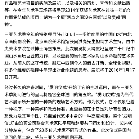
作品和艺术项目的实施及展览，以及相关的策划、宣传和文献出版
等。在今年艺术季现场还将呈现2014年获奖艺术家在过往一年的创
作而集结成的项目：胡为一个展“两点之间没有直线”以及吴超“回
神”。
三亚艺术季今年的特别项目“有此山川——多维度里的中国山水”由北
京画院副院长、北京画院美术馆馆长吴洪亮先生担纲学术主持，由中
央美术学院在读博士冯雪策展。此次展览将大跨度地呈现二十世纪中
国山水画坛巨匠的力作，以及重要的当代艺术家对山水命题的艺术实
践。从前人的坚守传统、融汇中西到今人的借古开新、全球化视野，
在多个维度的碰撞中呈现出对此命题的思考。展览将于2016年1月17
日开幕。
经过长久的准备时间，“发明仪式”开始了它的全球巡回，而在三亚艺
术季期间进行的呈现将是它全球巡回的第五站。“发明仪式”是为当代
艺术展示所开创的一种新的现场艺术方式。作为仪式，它不仅象征着
一种秩序，一种美学和政治标准，更重要的在于它是对所有创造力、
想象力及其革命性，乃至当代艺术本身的一种高度肯定。整个“发明
仪式”由没顶公司联合艺术家陆平原和赵要共同策划和设计，长达40
分钟左右，包含了20多位艺术家不同形式的作品。此次仪式是国内
巡回的第二站，将与三亚艺术季同期开幕。