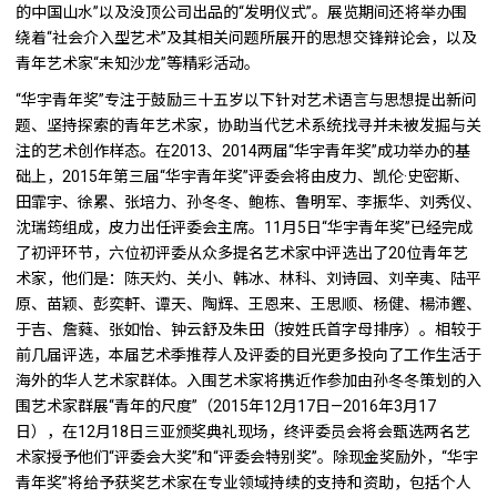
的中国山水”以及没顶公司出品的“发明仪式”。展览期间还将举办围
绕着“社会介入型艺术”及其相关问题所展开的思想交锋辩论会，以及
青年艺术家“未知沙龙”等精彩活动。
“华宇青年奖”专注于鼓励三十五岁以下针对艺术语言与思想提出新问
题、坚持探索的青年艺术家，协助当代艺术系统找寻并未被发掘与关
注的艺术创作样态。在2013、2014两届“华宇青年奖”成功举办的基
础上，2015年第三届“华宇青年奖”评委会将由皮力、凯伦·史密斯、
田霏宇、徐累、张培力、孙冬冬、鲍栋、鲁明军、李振华、刘秀仪、
沈瑞筠组成，皮力出任评委会主席。11月5日“华宇青年奖”已经完成
了初评环节，六位初评委从众多提名艺术家中评选出了20位青年艺
术家，他们是：陈天灼、关小、韩冰、林科、刘诗园、刘辛夷、陆平
原、苗颖、彭奕軒、谭天、陶辉、王恩来、王思顺、杨健、楊沛鏗、
于吉、詹蕤、张如怡、钟云舒及朱田（按姓氏首字母排序）。相较于
前几届评选，本届艺术季推荐人及评委的目光更多投向了工作生活于
海外的华人艺术家群体。入围艺术家将携近作参加由孙冬冬策划的入
围艺术家群展“青年的尺度”（2015年12月17日—2016年3月17
日），在12月18日三亚颁奖典礼现场，终评委员会将会甄选两名艺
术家授予他们“评委会大奖”和“评委会特别奖”。除现金奖励外，“华宇
青年奖”将给予获奖艺术家在专业领域持续的支持和资助，包括个人