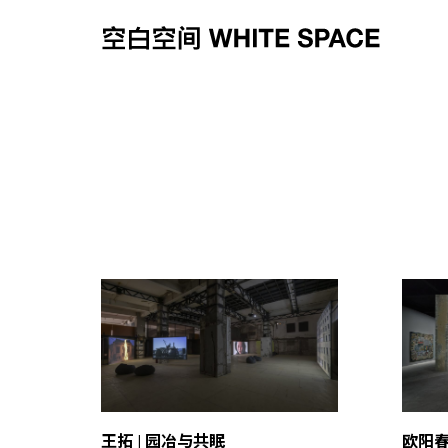
王拓 | 园冶与共眠
欧阳春