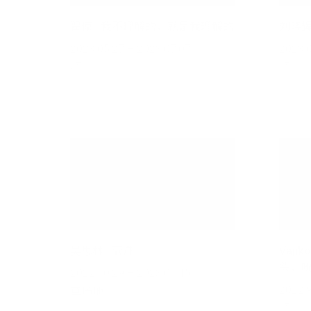
翟倞 | 我不理解的，就是我理解的
刘晓辉
2023.05.27 – 2023.07.07
2023.0
顺义
顺义
吴思林 | 茕舟
Vaji
头，
2022.10.29 – 2023.01.15
2022.9
草场地
顺义