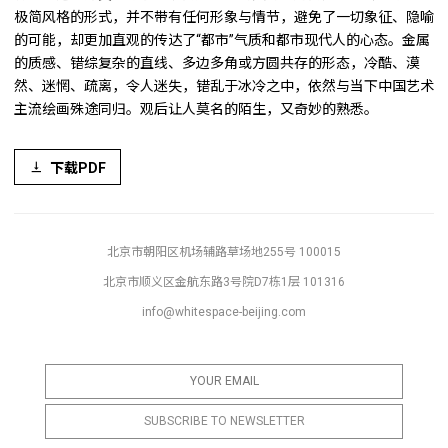
极简风格的形式，并不带有任何形象与情节，避免了一切象征、隐喻
的可能，却更加直观的传达了“都市”气质和都市现代人的心态。金属
的质感、错综复杂的直线、多边多角或方圆共存的形态，冷酷、漠
然、迷惘、疏离，令人迷失，错乱于冰冷之中，依然与当下中国艺术
主流绘画殊途同归。观后让人莫名的陌生，又奇妙的熟悉。
下载PDF
北京市朝阳区机场辅路草场地255号 100015
北京市顺义区金航东路3号院D7栋1层 101316
info@whitespace-beijing.com