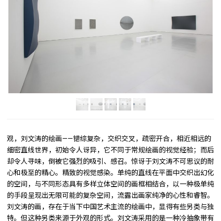
观，刘文涛的绘画——错综复杂，交织交叉，疏密开合，相近相远的
细密直线世界，初始令人讶异，它不同于常规绘画的视觉经验；而后
却令人寻味，倒被它强烈的吸引、感召。惊讶于刘文涛不可思议的耐
心和极至的精心。精致的视觉感染。单纯的直线在平面中交织出幻化
的空间，与不同形态具有多样立体空间的画框相结合，以一种极单纯
的手段呈现出无限可能的复杂空间，流露出画家纯净的心性和睿智。
刘文涛的画，存在于当下中国艺术主流的绘画中，显得有些另类与独
特。但这种另类来源于外观的形式。刘文涛采用的是一种冷抽象带有