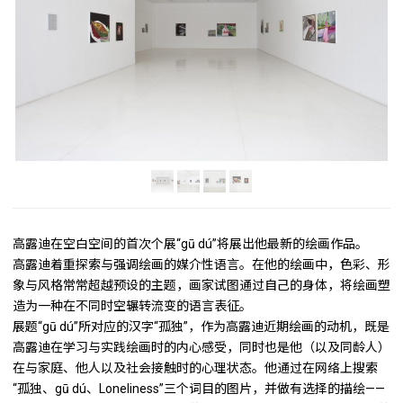
高露迪在空白空间的首次个展“gū dú”将展出他最新的绘画作品。
高露迪着重探索与强调绘画的媒介性语言。在他的绘画中，色彩、形
象与风格常常超越预设的主题，画家试图通过自己的身体，将绘画塑
造为一种在不同时空辗转流变的语言表征。
展题“gū dú”所对应的汉字“孤独”，作为高露迪近期绘画的动机，既是
高露迪在学习与实践绘画时的内心感受，同时也是他（以及同龄人）
在与家庭、他人以及社会接触时的心理状态。他通过在网络上搜索
“孤独、gū dú、Loneliness”三个词目的图片，并做有选择的描绘——