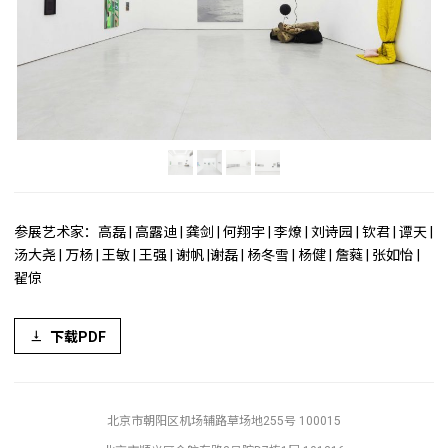
参展艺术家：高磊 | 高露迪 | 龚剑 | 何翔宇 | 李燎 | 刘诗园 | 钦君 | 谭天 |
汤大尧 | 万杨 | 王敏 | 王强 | 谢帆 |谢磊 | 杨冬雪 | 杨健 | 詹蕤 | 张如怡 |
翟倞
下载PDF
北京市朝阳区机场辅路草场地255号 100015