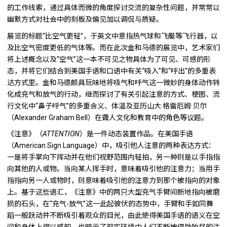
的工作线索，通过具体而微的角度探讨交流的复杂性问题，并常常以
幽默方式对社会中的刻板及偏见加以调侃与质疑。
展览的标题“比空气更轻”，于英文中意指热气球和飞艇等飞行器，以
及比空气密度更低的气体等。而在此次金和马德的展览中，艺术家们
将上述概念以及“空气”这一本不可见之物具体为了可见、可感的形
态，并将它们结合到美国手语和口语中有关“吸入”和“呼出”的多重表
达方式里。金和马德颇具玩味地将吸气和呼气这一微妙的身体动作转
化成充气和放气的行动，继而探讨了有关引起注意的方式、梗图、流
行文化中“鼻子呼气”的多重含义、体温及亚历山大·格雷厄姆·贝尔
（Alexander Graham Bell）在聋人文化和教育中的角色等议题。
《注意》（
ATTENTION
）是一件动态装置作品。在美国手语
（American Sign Language）中，吸引他人注意的两种表达方式：
一是将手掌向下挥动并在他们视野范围内轻拍，另一种则是以手指指
向其他的人或物。当向某人挥手时，意味着吸引他的注意力；当用手
指指向另一人或物时，则意味着吸引他的注意力到那个被指向的对象
上。基于这些语汇，《注意》中的两只大型充气手臂间断地指向被磨
损的石头，在“充气-放气”这一此起彼伏的态势中，手臂和手如同舞
蹈一般跃动并不断吸引着观众的目光，由此使得美国手语的语义在空