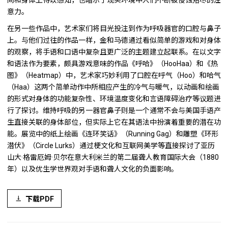
间和身体上得以感知，也暗示了现实环境中人们不断被侵蚀殆尽的注
意力。
在另一些作品中，艺术家们将目光投注到作为呼吸器官的口腔与鼻子
上。与他们过往的作品一样，金和马德通过看似简单的游戏和对身体
的观察，将手语和口语中复杂且更广泛的主题建立起联系。在以文字
和语法作为要素，颇具游戏意味的作品《呼哈》（HooHaa）和《热
图》（Heatmap）中，艺术家巧妙利用了口腔在呼气（Hoo）和哈气
（Haa）这两个简单动作中所相应产生的冷气与暖气，以动画和绘画
的形式对身体的功能复杂性、环境温度变化和言语障碍治疗等议题进
行了探讨。维持呼吸的另一器官鼻子则是一个通常不会与美国手语产
生直接关联的身体部位，但实际上它在其语法中扮演着重要的潜在功
能。展览中的纸上绘画《连环笑话》（Running Gag）和雕塑《环形
潜伏》（Circle Lurks）通过梗文化和互联网美学等直接探讨了亚历
山大·格雷厄姆·贝尔在意大利米兰的第二届聋人教育国际大会（1880
年）以及优生学世界观对手语和聋人文化的负面影响。
下载PDF