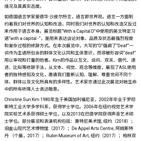
境况及其真实态度。
如德国语言学家爱德华·沙皮尔所言，语言即世界观。语言一方面制
约着我们对世界的认知和改造，同时我们对世界的认知和改造又反过
来作用于语言本身。展览标题“With a Capital D”中使用的英文特定习
语“with a capital -”，是用来表达谈论对象、品质及状态最强烈程度
和复杂过程的修辞方式。在本次展览中，大写的“D”强调了“Deaf”一
词作为主语所包含的群体文化认同和主体意识，而非被形容词“deaf”
用以审视和打量的他者。Kim的作品以互文、设问、双关、借代、递
进、比拟等修辞手法，从文本、视觉、观念等维度，展现了ASL使用
者的独特感知及文化，邀请我们重新认知、理解、尊重世间不同个
体、群体以及文化所具有的多样性。艺术家亦通过此次展览对她生命
中的所有听障人士表达敬意。
Christine Sun Kim 1980年生于美国加利福尼亚，2002年毕业于罗彻
斯特工业大学多学科系，获得学士学位。2006年在纽约视觉艺术学
院实验艺术系获得硕士学位，以及2013在巴德学院获得声音艺术硕
士学位。部分展览和表演机构包括：惠特尼美术馆, 纽约（2018）；
旧金山现代艺术博物馆（2017）；De Appel Arts Centre, 阿姆斯特
丹 （个展，2017）；Rubin Museum of Art, 纽约（2017）；柏林双