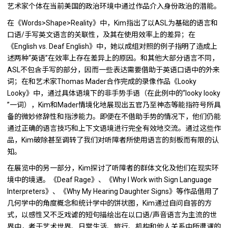
艺术家个体在当前美国的政治环境中通过作品介入身份政治的潜能。
在《Words>Shape>Reality》中，Kim指出了以ASL为基础的语言和
口语/手写英文语言的关联性，及其在使用效率上的差异；在
《English vs. Deaf English》中，她以成组对照的例子指明了造成上
述两种“英语”在效率上存在差异上的原因。和其他大部分语言不同，
ASL不包含手写的部分，因而一些表达需要借助于英语口语中的外来
词；在和艺术家Thomas Mader合作完成的录像作品《Looky
Looky》中，通过具体语境下的非手势手语（在此例中的“looky looky
”一词），Kim和Mader情境化地展现出五官乃至神态等能指符号所具
备的微妙修辞性和指涉能力。即便在不借助手势的情况下，他们仍能
通过正确的语言技巧和上下文语境进行完全有效地交流。通过这些作
品，Kim破除甚至调转了我们对听障者所使用语言的刻板而有限的认
知。
在展览中的另一部分，Kim探讨了听障者的群体文化及他们在现实环
境中的境遇。《Deaf Rage》、《Why I Work with Sign Language
Interpreters》、《Why My Hearing Daughter Signs》等作品借用了
几何学中的角度概念和统计学中的饼状图，Kim通过自问自答的方
式，以感性又不乏戏谑的短句描绘出在以口语/声音语言为主流的世
界中，者于艺术世界、日常生活、旅行、机构和他人关系中所遭遇的