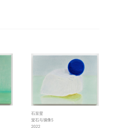
石至莹
宝石与镜像5
2022