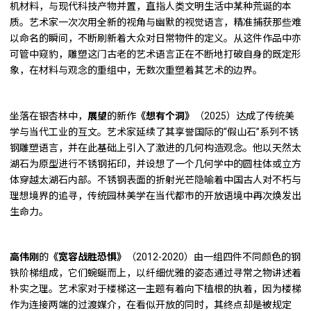
机材料，与现代科技产物并置，直指人类文明生活中某种荒诞的本
质。艺术家一次次用全新的视角与幽默的视觉语言，精准捕获那些难
以命名的瞬间，不断刷新着大众对日常物件的定义。从这件作品中亦
可管中窥豹，雕塑这门古老的艺术语言正在不断地打破自身的既定形
象，在材料与观念的重组中，无数次重塑着其艺术的边界。
坐落在银杏林中，
展望
的新作
《想有个洞》
（2025）达成了传统美
学与当代工业的互文。艺术家延续了其享誉国际的“假山石”系列不锈
钢雕塑语言，并在此基础上引入了激进的几何构造观念。他以天然太
湖石为原型进行不锈钢拓印，并设想了一个几何学中的圆柱体或立方
体穿越太湖石内部。不锈钢表面的折射光芒隐喻着中国古人对不朽与
理想境界的追寻，传统园林美学在当代都市的开放语境中再次焕发出
生命力。
高伟刚
的
《宽容战胜恐惧》
（2012-2020）由一组四件不同颜色的钢
铁阶梯组成，它们蜿蜒而上，以纤细优雅的姿态通过寻常之物讲述着
朴实之理。艺术家对于楼梯这一主题有着向下植根的执着，因为楼梯
作为连接两端的过渡媒介，在看似开放的同时，其终点却是被规定