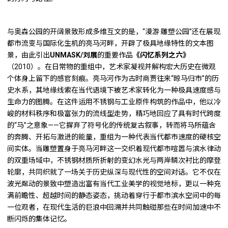
与奥森公园的开阔景致形成多维互文的是，“漫游·雕塑公园”还在展现
都市流变与国际化生机的亮马河畔，开辟了极具地缘特性的文本图
景，由此引出
UNMASK/
刘展
的重要作品
《闪忆系列之六》
（2010）。在日常物的重组中，艺术家凝视并解构宏大历史在微观
个体身上留下的感官刻痕。亮马河作为古时商贾往来“晾马归市”的历
史水系，其地缘线索在当代语境下被艺术家转化为一种极具速度感与
生命力的图腾。在这件运用不锈钢与工业原件构筑的作品中，他以冷
峻的材料秩序和极富张力的流线型走势，精巧地回应了具有时代跨度
的“马”之意象——它摒弃了符号化的传统复古叙事，转而将马所蕴含
的奔腾、开拓与激进的能量，重组为一种代表当代都市速度的硬核空
间实体。当雕塑置身于亮马河畔这一交织着现代都市喧嚣与滨水律动
的双重场域中，不锈钢材质所折射的变幻水光与两岸鳞次衬比的摩登
轮廓，共同织就了一场关于历史纵深与现代性的空间对话。它不仅在
波光粼动的景致中塑造出富有当代工业美学的视觉地标，更以一种充
满前瞻性、超越时间的静态姿态，挑动着穿行于都市滨水空间中的每
一位观者，在现代生活的巨浪中回溯并共同触碰那些在时间加速中不
断闪烁的集体记忆。