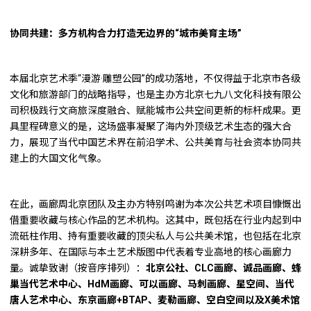
协同共建：多方机构合力打造无边界的“城市美育主场”
本届北京艺术季“漫游·雕塑公园”的成功落地，不仅得益于北京市各级
文化和旅游部门的战略指导，也是主办方北京七九八文化科技有限公
司积极践行文商旅深度融合、赋能城市公共空间更新的标杆成果。更
具里程碑意义的是，这场盛事凝聚了海内外顶级艺术生态的强大合
力，展现了当代中国艺术界在前沿学术、公共美育与社会资本协同共
建上的大国文化气象。
在此，画廊周北京团队及主办方特别鸣谢为本次公共艺术项目慷慨出
借重要收藏与核心作品的艺术机构。这其中，既包括在行业内起到中
流砥柱作用、持有重要收藏的顶尖私人与公共美术馆，也包括在北京
深耕多年、在国际与本土艺术版图中代表着专业高地的核心画廊力
量。诚挚致谢（按音序排列）：
北京公社、CLC画廊、诚品画廊、蜂
巢当代艺术中心、HdM画廊、可以画廊、马刺画廊、星空间、当代
唐人艺术中心、东京画廊+BTAP、麦勒画廊、空白空间以及X美术馆