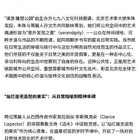
“漫游·雕塑公园”由主办方七九八文化科技邀请，北京艺术季大使朱珠
发起，朱珠与策展人孙文杰共同联袂策划，她们将公共空间中的艺术
偶遇形容为“意外发现之喜”（serendipity）——公众在林间绿地、河
畔步道与作品的不期而遇，如同用脚步书写的匿名日常实践。当市民
在日常生活的穿梭与绕行中与这些为明亮自然光线而生的作品交汇，
他们寻获的不仅是关于日常之美的丰饶叙事，更是在一种去中心化、
非功利导向的生态中觉察到了自身的存在。这种公共性，正是用艺术
赋能城市公共空间、重塑首都城市标杆文化名片、彰显北京在全球艺
术版图中的核心价值与独特文化自信的战略性表达。
“灿烂是无哀愁的果实”：从日常隐喻到精神丰碑
两位策展人从巴西传奇作家克拉丽丝·李斯佩克朵（Clarice
Lispector）的非叙事散文诗《活水》中汲取灵感，以“灿烂是无哀愁
的果实”作为核心意象，在盛夏初至的岁时节律中，开启了一场对抗
日常技术异化的艺术守望。