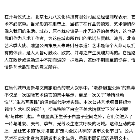
在开幕仪式上，北京七九八文化科技有限公司副总经理刘琛表示：艺
术不必沉重。当光影落在雕塑上，当孩子在作品旁嬉戏，艺术便悄然
融入我们的生活。城市，原本就应该是一座无边界的美术馆，这也是
我们作为艺术工作者，为这座城市所作出的承诺与贡献。演员、北京
艺术季大使、雕塑公园策展人朱珠则分享道：艺术是每个人都可以拥
有的体验，是人人皆可触及、欣赏、并与之产生灵魂共鸣的。它是路
人在散步或通勤途中不期而遇的一抹温柔，这份不期而至的惊喜，恰
恰是艺术最珍贵的意义所在。
在当代城市更新与文商旅融合的宏大叙事中，“漫游·雕塑公园”的启幕
不仅是一次国际艺术语言的集中展示，更是一次关于“场所能动
性”与“生态互惠性”的深刻当代学术实践。本次公共艺术项目将绿地
视作艺术社区的延伸，彻底移除了白盒子美术馆框架下的“审视距
离”与体验门槛。当雕塑真正生长于白盒子空间之外，它们便进入了
一片与地貌、天气、季节、光线及生态共呼吸的场域。这种互动的本
质，是让艺术的“象牙塔盛世”走向全民共享的“城市文化节日”。公共
艺术在此处化身为阅读城市文化生活、承载市民记忆的透明文本。