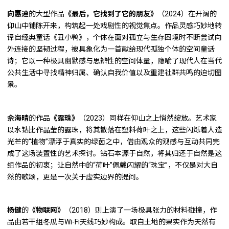
向惠迪
的大型作品
《最后，它找到了它的朋友》
（2024）在开阔的
仰山中铺陈开来，构筑起一处戏剧性的视觉焦点。作品灵感巧妙地转
译自经典童话《丑小鸭》，个体在面对孤立与生存困境时不断尝试向
外连接的坚韧过程，被具象化为一首献给现代孤独个体的空间童话
诗；它以一种极具幽默感与思辨性的空间体量，隐喻了现代人在当代
公共生活中寻找精神归属、确认自我价值以及重建社群共鸣的迫切图
景。
佘海晴
的作品
《露珠》
（2023）同样在仰山之上悄然绽放。艺术家
以水钻比作晶莹的露珠，将其散落在塑料荷叶之上，这些闪烁着人造
光芒的“植物”漂浮于真实的绿茵之中，借由观众的观感与互动共同完
成了这场装置性的艺术探讨。钻石本源于自然，将其归还于自然是这
组作品的初衷；让自然中的“荷叶”佩戴闪耀的“珠宝”，不仅是对大自
然的歌颂，更是一次关于虚实边界的提问。
杨健
的
《物联网》
（2018）则上演了一场极具张力的材料碰撞，作
品由若干组冬瓜与Wi-Fi天线巧妙构成。取自土地的果实作为天然有