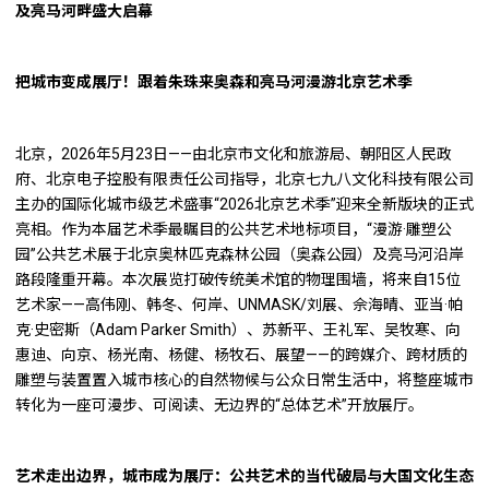
及亮马河畔盛大启幕
把城市变成展厅！跟着朱珠来奥森和亮马河漫游北京艺术季
北京，2026年5月23日——由北京市文化和旅游局、朝阳区人民政
府、北京电子控股有限责任公司指导，北京七九八文化科技有限公司
主办的国际化城市级艺术盛事“2026北京艺术季”迎来全新版块的正式
亮相。作为本届艺术季最瞩目的公共艺术地标项目，“漫游·雕塑公
园”公共艺术展于北京奥林匹克森林公园（奥森公园）及亮马河沿岸
路段隆重开幕。本次展览打破传统美术馆的物理围墙，将来自15位
艺术家——高伟刚、韩冬、何岸、UNMASK/刘展、佘海晴、亚当·帕
克·史密斯（Adam Parker Smith）、苏新平、王礼军、吴牧寒、向
惠迪、向京、杨光南、杨健、杨牧石、展望——的跨媒介、跨材质的
雕塑与装置置入城市核心的自然物候与公众日常生活中，将整座城市
转化为一座可漫步、可阅读、无边界的“总体艺术”开放展厅。
艺术走出边界，城市成为展厅：公共艺术的当代破局与大国文化生态