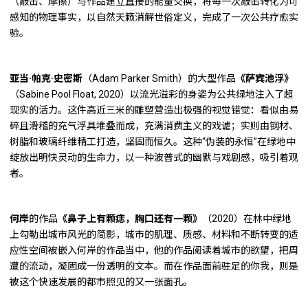
（敲击、摩擦）与作品建立直接的能量交换，将每一次敲击转化为可
感知的物理事实，以自然天籁消解世俗定义，完成了一次公共疗愈实
验。
亚当·帕克·史密斯
（Adam Parker Smith）的大型作品
《萨宾池浮》
（Sabine Pool Float, 2020）以流光溢彩的身姿为公共绿地注入了超
现实的活力。这件高近三米的雕塑营造出极强的视觉错觉：看似由易
碎且滑稽的充气浮具堆叠而成，充满消费主义的戏谑；实则由钢材、
树脂和玻璃纤维精工打造，坚固而恒久。这种“伪装的永恒”在绿地中
绽放出明快灵动的生命力，以一种波普式的幽默与戏剧感，吸引着观
者。
何岸
的作品
《鼻子上有颗痣，胸口还有一颗》
（2020）在林中绿地
上勾勒出城市风光的简影，城市的肌理、质感、材料和不断转变的适
应性空间被嵌入何岸的作品当中，他的作品阅读着城市的欲望，把周
遭的流动，凝固成一份透明的文本。而在作品面前驻足的你我，则是
被这个快速发展的都市照见的又一张面孔。