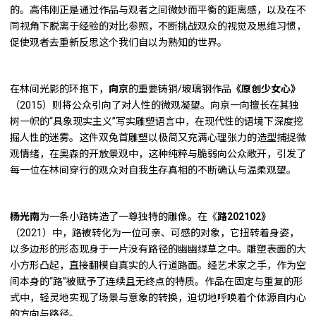
的。高伟刚正是通过作品与观者之间微妙而平衡的距离感，以及在不
同视角下脱离于经验的对比参照，不断挑战观众的视觉及思维习惯，
促使观者去重新反思这个我们自以为熟知的世界。
在林间光影的环抱下，
向京
的重要铸铜/玻璃钢作品
《原创少女心》
（2015）则将公众引向了对人性的微观凝望。向京一向擅长在其独
树一帜的“具象现实主义”写实雕塑语言中，在现代性的语境下深度挖
掘人性的迷雾。这件双兔首雕塑以极简又充满心理张力的造型捕捉微
观情绪，在奥森的开放景观中，这种纯粹与脆弱向公众敞开，引发了
每一位在林间穿行的观众对自我生存真相的不断确认与温柔观望。
杨光南
为一条小路铸造了一尊独特的雕像。在《
路202102》
（2021）中，路被转化为一位可亲、可感的对象，它扭转着身姿，
以多边形的形态现身于一片没有路径的幽幽绿草之中。雕塑表面的大
小方形凸起，直接翻模自真实的人行道路面。经艺术家之手，作为空
间本身的“路”被赋予了连续且无终点的特质。作品在固定与重复的形
式中，轻灵地实现了场景与意象的转换，迫切地呼唤着个体源自内心
的方向与路径。