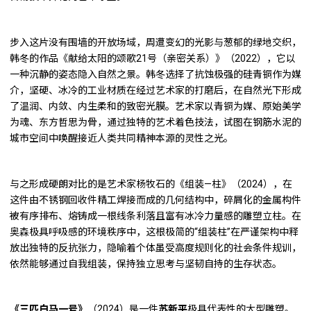
步入这片没有围墙的开放场域，周遭变幻的光影与葱郁的绿地交织，
韩冬的作品《献给太阳的颂歌21号（亲密关系）》（2022），它以
一种沉静的姿态隐入自然之景。韩冬选择了抗蚀极强的硅青铜作为媒
介，坚硬、冰冷的工业材质在经过艺术家的打磨后，在自然光下形成
了温润、内敛、内生柔和的致密光膜。艺术家以青铜为媒、原始美学
为魂、东方哲思为骨，通过独特的艺术着色技法，试图在钢筋水泥的
城市空间中唤醒接近人类共同精神本源的灵性之光。
与之形成硬朗对比的是艺术家杨牧石的《组装—柱》（2024），在
这件由不锈钢回收件精工焊接而成的几何结构中，碎屑化的金属构件
被有序排布、熔铸成一根线条利落且富有冰冷力量感的雕塑立柱。在
奥森极具呼吸感的环境秩序中，这根极简的“组装柱”在严谨架构中释
放出独特的反抗张力，隐喻着个体虽受高度规则化的社会条件规训，
依然能够通过自我组装，保持独立思考与坚韧自持的生存状态。
《三匹白马一号》
（2024）是一件
苏新平
极具代表性的大型雕塑。