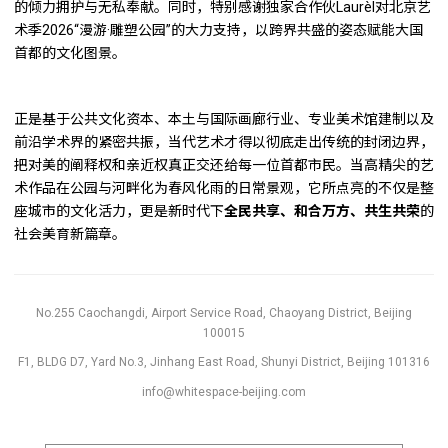
的倾力拥护与无私奉献。同时，特别感谢独家合作伙Laurèl对北京艺
术季2026“漫游·雕塑公园”的大力支持，以跨界共盛的姿态赋能大国
首都的文化图景。
正是基于公共文化资本、本土与国际画廊行业、专业美术馆建制以及
前沿学术界的紧密共振，当代艺术才得以彻底走出传统的封闭边界，
把对美的阐释权和亲近权真正交还给每一位首都市民。当高精尖的艺
术作品在公园与河畔化为春风化雨的日常景观，它所点亮的不仅是整
座城市的文化活力，更是新时代下
全民共享、和合万方、共生共荣
的
社会美育新篇章。
No.255 Caochangdi, Airport Service Road, Chaoyang District, Beijing
100015
F1, BLDG D7, Yard No.3, Jinhang East Road, Shunyi District, Beijing 101316
info@whitespace-beijing.com