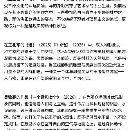
受草原文化的深远影响，马的身影贯穿了艺术家的职业生涯，频繁出
现在其不同媒介的创作之中。三匹叠加的白马矗立于幽静的林中岔
路，那仿佛正欲远去的姿态，不仅唤起了观者对理想主义的追忆，更
凝练为一种超越现实的精神性象征。
在
王礼军
的
《邃》
（2025）和
《怆》
（2025）中，双人物形象以一
种抽象的姿态于空间中交错。艺术家巧妙地将海绵被撕扯的瞬间形态
凝固为坚硬的铝，表面的每一道痕迹，既是材料的天然肌理，也是指
尖撕拽留下的温度残迹。当这组静默的雕塑与奥森公园3公里步道上
川流不息的人群相遇，一种关于个体与周遭关系的思考悄然苏醒——
人与物，正是在这广阔的空间交互中，互为存证。
吴牧寒
的作品
《一个音和七个》
（2026），在为观众呈现其优雅形
象的同时，也邀请着人们与之互动。这件作品由多种规格的铝管、水
泥底座、碳纤维及音锤构成，其形态宛如一座物质生产的当代纪念
碑。然而，它打破了传统雕塑的永恒性，既不提供既定乐谱，也不设
定规则。它鼓励公众在室外自由的空气与地面之上，通过身体动作