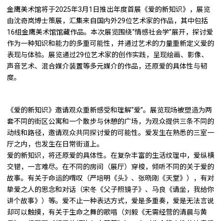
金鹰美术馆将于2025年3月1日推出年度首展《爱的新知识》，展览
由沈奇岚博士策展，汇集来自国内外29位艺术家的作品，其中包括
16组金鹰美术馆馆藏作品。本次展览围绕“情感社会学”展开，探讨爱
作为一种知识和能力的多重可能性，并通过艺术的力量重新定义爱的
表现与体验。展览通过29位艺术家的创作实践，呈现绘画、影像、
声音艺术、混合媒介装置等多元媒介的作品，还原爱的具体性与韧
度。
《爱的新知识》邀请观众重新感受和理解“爱”。展览现场被塑造为两
套不同的街区公寓和一个散步与休憩的广场，为观众提供三条不同的
动线和路径，邀请观众共同探讨爱的可能性。爱发生在熟悉的三室一
厅之内，也发生在日常街道上。
爱的新知识，将还原爱的具体性。在复杂丰富的生活纹理中，爱纵横
交错，一言难尽。在不同的房间（展厅）穿梭，倾听不同的关于爱的
故事。有关于命运的喟叹（严培明《头》、张晓刚《天堂》），有对
挚爱之人的思念和对话（宋冬《父子照镜子》、马良《请坐，我给你
讲个故事》）等。爱不止一种表达方式，爱是多重奏，爱是无法言说
却可以触摸，有关于生命之舞的歌唱（刘毅《无需经营的清晨与黄