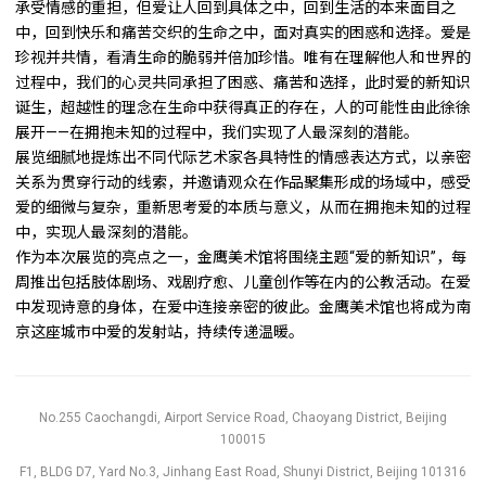
承受情感的重担，但爱让人回到具体之中，回到生活的本来面目之
中，回到快乐和痛苦交织的生命之中，面对真实的困惑和选择。爱是
珍视并共情，看清生命的脆弱并倍加珍惜。唯有在理解他人和世界的
过程中，我们的心灵共同承担了困惑、痛苦和选择，此时爱的新知识
诞生，超越性的理念在生命中获得真正的存在，人的可能性由此徐徐
展开——在拥抱未知的过程中，我们实现了人最深刻的潜能。
展览细腻地提炼出不同代际艺术家各具特性的情感表达方式，以亲密
关系为贯穿行动的线索，并邀请观众在作品聚集形成的场域中，感受
爱的细微与复杂，重新思考爱的本质与意义，从而在拥抱未知的过程
中，实现人最深刻的潜能。
作为本次展览的亮点之一，金鹰美术馆将围绕主题“爱的新知识”，每
周推出包括肢体剧场、戏剧疗愈、儿童创作等在内的公教活动。在爱
中发现诗意的身体，在爱中连接亲密的彼此。金鹰美术馆也将成为南
京这座城市中爱的发射站，持续传递温暖。
No.255 Caochangdi, Airport Service Road, Chaoyang District, Beijing
100015
F1, BLDG D7, Yard No.3, Jinhang East Road, Shunyi District, Beijing 101316