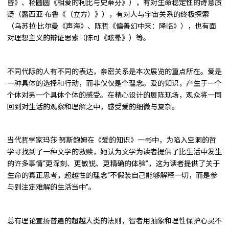
昏》、杨圆圆《相爱的柯比与史蒂芬》），有对生命稳定性的诗意质
疑（露西亚·布鲁《（立方）》），有对人与宇宙关系的终极探索
（乌苏拉·比尔曼《声海》、陈哲《偏善幻中来：降临》），也有面
对理想主义的辩证思索（陈可《眩晕》）等。
不同代际的人有不同的表达，亲密关系是本次展览的重点所在。爱是
一种具体的选择和行动，而非仅仅是个理念。爱的知识，产生于一个
个体对另一个具体个体的感受。在精心设计的展陈现场，观众将一同
回到对生活的观察和理解之中，感受爱的细微与复杂。
当代哲学家玛莎·努斯鲍姆在《爱的知识》一书中，为陷入空洞的哲
学寻找到了一种文学的救赎，她认为文学为读者提供了比生活中发生
的许多事情“更深刻、更敏锐、更精确的体验”，这为读者提供了关于
生命的真正思考，超越性的理念“不假装自己能够解释一切，而是参
与到注定难解的生活当中”。
总有理论宣扬普遍的超越人类的法则，智者用抽象和理性保护心灵不