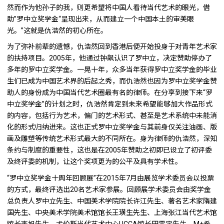
然而作为他孙子的我，则更希望将中国人看待当代艺术的眼光，借
助”罗中立奖学金“呈现出来，从而建立一个中国本土的审美眼
光。”这就是仇浩然的初心所在。
为了弥补前辈的遗憾，仇浩然回到香港后便开始投身于对青年艺术家
的扶持项目。2005年，他通过钟飙认识了罗中立，决定赞助停办了
多年的罗中立奖学金。一晃十年，众多当年获得罗中立奖学金的毕业
生们已成为中国艺术界的后起之秀，而仇浩然也因为罗中立奖学金赞
助人的身份成为中国当代艺术圈最有名的律师。在分享到接下来“罗
中立奖学金”的计划之时，仇浩然肯定到未来希望能够加大作品形式
的内容，包括行为艺术，偏门的艺术形式、甚至是艺术系统中未能消
化的形式归纳进来。这也正式罗中立奖学金与其前身仅关注油画、版
画及雕塑等传统艺术形式最大的不同所在。身为律师的仇浩然，深知
条约与制度的重要性，这也是在2005年赞助之初即已设立了初评委
及终评委的机制，让这个奖项更为的公平及具有学术性。
“罗中立奖学金十周年回顾展”在2015年7月由展览学术委员会以投票
的方式，最终评选出20名艺术家参展。回顾展学术委员会由奖学金
总负责人罗中立先生、中国美术学院院长许江先生、著名艺术家隋建
国先生、中央美术学院美术馆馆长王璜生先生、上海张江当代艺术馆