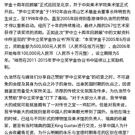
学金十周年回顾展”正式巡回至北京，并于中央美术学院美术馆正式
开启。“罗中立奖学金”于1992年由台湾山艺术基金会董事长林明哲先
生设立，至1998年停办。直至2005年因得到香港律师仇浩然的赞助
才得以重新启动。经历了十年的持续推动，最终入围的267位艺术家
获得了该奖项的资助。正如此次“罗中立十周年回顾展”中的文献资料
中所呈现的“罗中立奖学金协议书“所写道：”本奖学金于2005年6月设
立，资助金额为500,000元人民币（人民币伍拾万元整），由2006年
开始每年100,000元人民币（人民币十万元整），设立期限为5
年。“继而在2011-2015年罗中立奖学金协议书中延续以上奖励机
制。
仇浩然在与媒体们分享自己赞助”罗中立奖学金“的初衷之时，不可避
免的会提及其身为仇焱之孙子的身份。出身民国时期的仇焱之，因瓷
器鉴定而备受大家所关注。浓厚的传统文化氛围及传承，为仇浩然今
天赞助”罗中立奖学金“打下了基础。”对于大部分人来说，我爷爷最
大的成就可能就是拥有了一对传世之宝——鸡缸杯。但是对我来说，
我爷爷最大的成就则是将中国人的审美眼光带到了国外。当他在瑞士
的时候，已经与不同形式的博物馆及美术馆的负责人、瑞典的收藏
家，甚至有当时瑞典的国王King Gustav进行交流，分享中国人为什
么会收藏青花瓷、为什么明朝的永乐与宣德时期青花的区别在哪里？