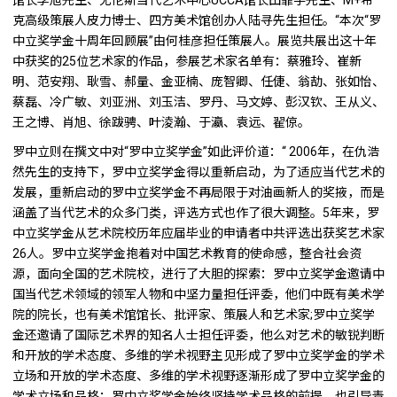
馆长李旭先生、尤伦斯当代艺术中心UCCA馆长田霏宇先生、M+希
克高级策展人皮力博士、四方美术馆创办人陆寻先生担任。“本次“罗
中立奖学金十周年回顾展”由何桂彦担任策展人。展览共展出这十年
中获奖的25位艺术家的作品，参展艺术家名单有：蔡雅玲、崔新
明、范安翔、耿雪、郝量、金亚楠、庞智卿、任倢、翁劼、张如怡、
蔡磊、冷广敏、刘亚洲、刘玉洁、罗丹、马文婷、彭汉钦、王从义、
王之博、肖旭、徐跋骋、叶淩瀚、于瀛、袁远、翟倞。
罗中立则在撰文中对“罗中立奖学金”如此评价道：“ 2006年，在仇浩
然先生的支持下，罗中立奖学金得以重新启动，为了适应当代艺术的
发展，重新启动的罗中立奖学金不再局限于对油画新人的奖掖，而是
涵盖了当代艺术的众多门类，评选方式也作了很大调整。5年来，罗
中立奖学金从艺术院校历年应届毕业的申请者中共评选出获奖艺术家
26人。罗中立奖学金抱着对中国艺术教育的使命感，整合社会资
源，面向全国的艺术院校，进行了大胆的探索：罗中立奖学金邀请中
国当代艺术领域的领军人物和中坚力量担任评委，他们中既有美术学
院的院长，也有美术馆馆长、批评家、策展人和艺术家;罗中立奖学
金还邀请了国际艺术界的知名人士担任评委，他么对艺术的敏锐判断
和开放的学术态度、多维的学术视野主见形成了罗中立奖学金的学术
立场和开放的学术态度、多维的学术视野逐渐形成了罗中立奖学金的
学术立场和品格；罗中立奖学金始终坚持学术品格的前提，也引导青