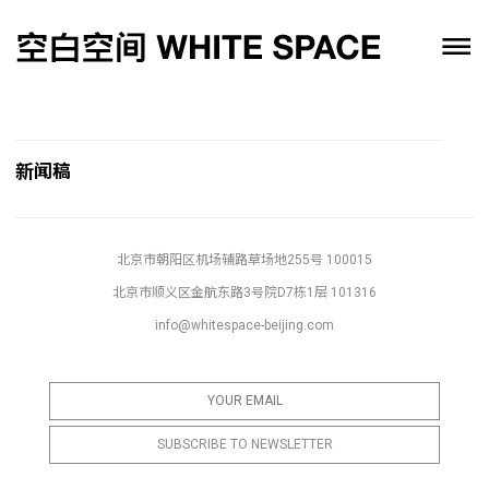
新闻稿
北京市朝阳区机场辅路草场地255号 100015
北京市顺义区金航东路3号院D7栋1层 101316
info@whitespace-beijing.com