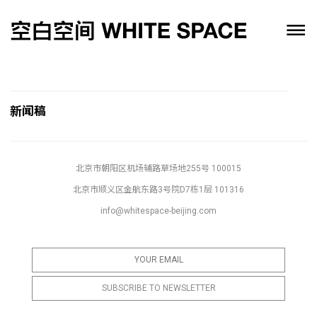
新闻稿
北京市朝阳区机场辅路草场地255号 100015
北京市顺义区金航东路3号院D7栋1层 101316
info@whitespace-beijing.com