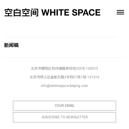
新闻稿
北京市朝阳区机场辅路草场地255号 100015
北京市顺义区金航东路3号院D7栋1层 101316
info@whitespace-beijing.com