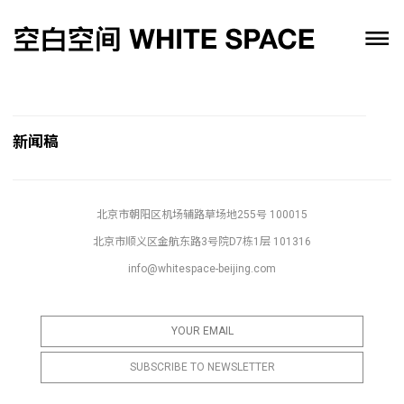
新闻稿
北京市朝阳区机场辅路草场地255号 100015
北京市顺义区金航东路3号院D7栋1层 101316
info@whitespace-beijing.com