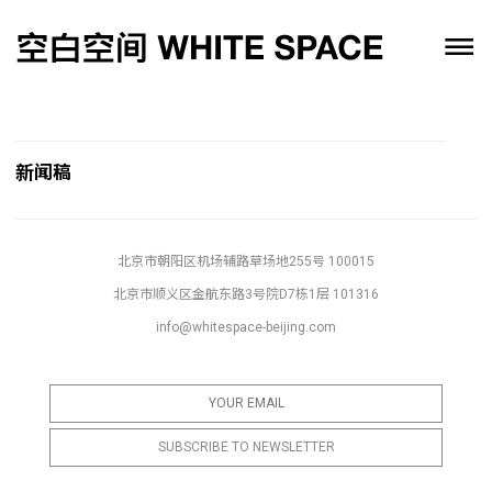
新闻稿
北京市朝阳区机场辅路草场地255号 100015
北京市顺义区金航东路3号院D7栋1层 101316
info@whitespace-beijing.com