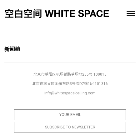
新闻稿
北京市朝阳区机场辅路草场地255号 100015
北京市顺义区金航东路3号院D7栋1层 101316
info@whitespace-beijing.com