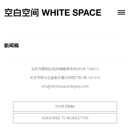
新闻稿
北京市朝阳区机场辅路草场地255号 100015
北京市顺义区金航东路3号院D7栋1层 101316
info@whitespace-beijing.com