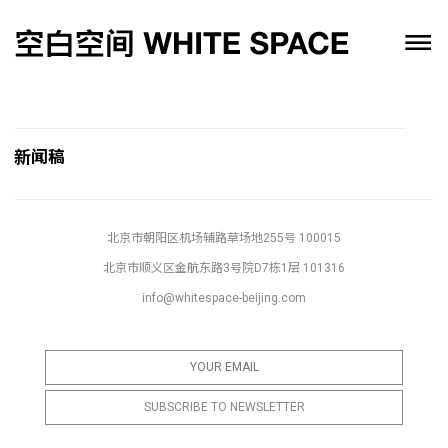
新闻稿
北京市朝阳区机场辅路草场地255号 100015
北京市顺义区金航东路3号院D7栋1层 101316
info@whitespace-beijing.com