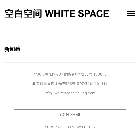
新闻稿
北京市朝阳区机场辅路草场地255号 100015
北京市顺义区金航东路3号院D7栋1层 101316
info@whitespace-beijing.com