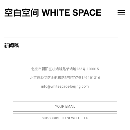
新闻稿
北京市朝阳区机场辅路草场地255号 100015
北京市顺义区金航东路3号院D7栋1层 101316
info@whitespace-beijing.com