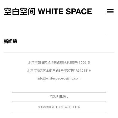
新闻稿
北京市朝阳区机场辅路草场地255号 100015
北京市顺义区金航东路3号院D7栋1层 101316
info@whitespace-beijing.com