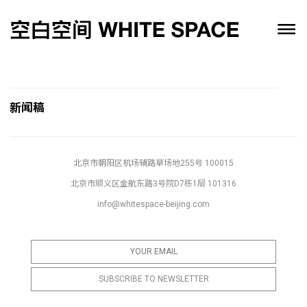
新闻稿
北京市朝阳区机场辅路草场地255号 100015
北京市顺义区金航东路3号院D7栋1层 101316
info@whitespace-beijing.com