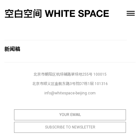
新闻稿
北京市朝阳区机场辅路草场地255号 100015
北京市顺义区金航东路3号院D7栋1层 101316
info@whitespace-beijing.com