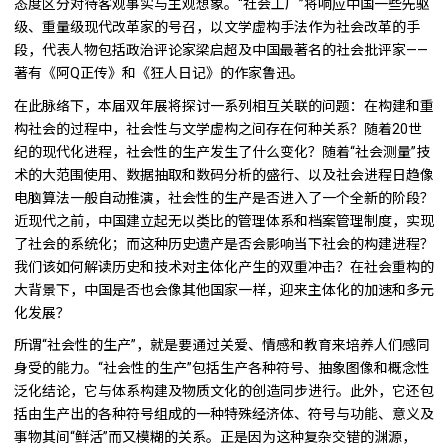
态度区分对待客观事实与主观想象。“社会工厂”将响应中国一些先驱
级、重量级现代改革家的号召，以文学虚构手法作为社会改革的手
段，代表人物包括政治评论家梁启超及中国最著名的社会批评家——
著有《阿Q正传》和《狂人日记》的作家鲁迅。
在此脉络下，本届双年展将探讨一系列相互关联的问题：在构建和重
构社会的过程中，社会性与文学虚构之间存在何种关系？随着20世
纪的现代化进程，社会性的生产发生了什么变化？随着“社会测量”技
术的大范围使用、数据抽取和数码分析的盛行、以及社会进程日趋像
电脑算法一般自动推演，社会性的生产是否进入了一个全新的阶段？
近现代之前，中国建立起无以类比的管理体系和档案管理制度，实现
了社会的系统化；而这种历史遗产是否会影响当下社会的构建进程？
我们该如何解读历史和技术对主体化产生的双重冲击？在社会重构的
大背景下，中国是否也会像其他国家一样，迎来主体化的加速和多元
化发展？
所谓“社会性的生产”，就是要通过关爱、情感和教育来培养人们感同
身受的能力。“社会性的生产”包括生产各种符号、抽象图像和概念性
泛化结论，它与体系构建及物质文化的创造同步进行。此外，它还包
括由生产出的各种符号组成的一种特殊经济体、符号与功能、意义及
事物其间“鲜活”而又模糊的关系。正是因为这种复杂交错的渊源，