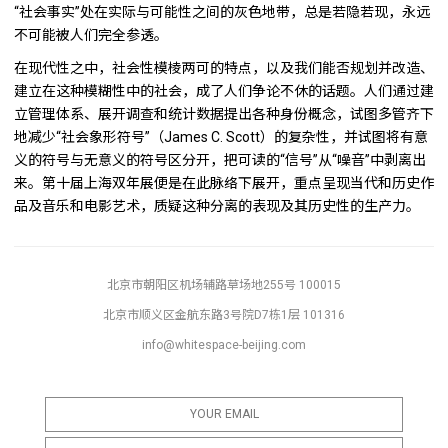
“社会事实”处在实际与可能性之间的灰色地带，总是若隐若现，永远
不可能被人们完全参透。
在现代性之中，社会性模棱两可的特点，以及我们能否规划并改造、
建立在这种模糊性中的社会，成了人们争论不休的话题。人们通过建
立管理体系、展开调查和统计数据提出各种身份概念，试图多管齐下
地减少“社会象形符号”（James C. Scott）的复杂性，并试图将有意
义的符号与无意义的符号区分开，把可读的“信号”从“噪音”中剥离出
来。第十届上海双年展便是在此脉络下展开，重点呈现当代和历史作
品及音乐和电影艺术，质疑这种分离的表现及其历史性的生产力。
北京市朝阳区机场辅路草场地255号 100015
北京市顺义区金航东路3号院D7栋1层 101316
info@whitespace-beijing.com