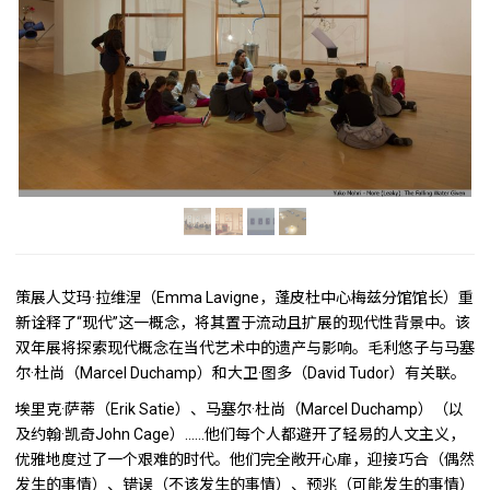
策展人艾玛·拉维涅（Emma Lavigne，蓬皮杜中心梅兹分馆馆长）重
新诠释了“现代”这一概念，将其置于流动且扩展的现代性背景中。该
双年展将探索现代概念在当代艺术中的遗产与影响。毛利悠子与马塞
尔·杜尚（Marcel Duchamp）和大卫·图多（David Tudor）有关联。
埃里克·萨蒂（Erik Satie）、马塞尔·杜尚（Marcel Duchamp）（以
及约翰·凯奇John Cage）……他们每个人都避开了轻易的人文主义，
优雅地度过了一个艰难的时代。他们完全敞开心扉，迎接巧合（偶然
发生的事情）、错误（不该发生的事情）、预兆（可能发生的事情）