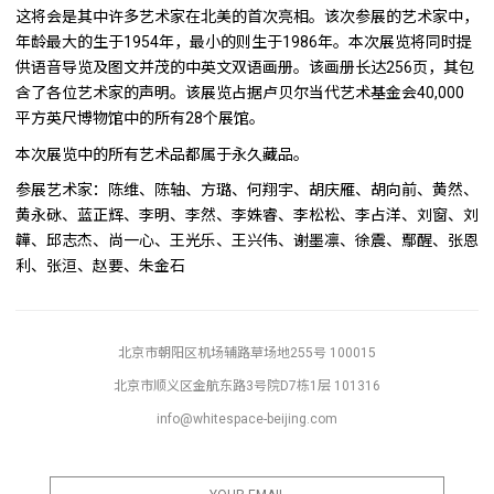
这将会是其中许多艺术家在北美的首次亮相。该次参展的艺术家中，
年龄最大的生于1954年，最小的则生于1986年。本次展览将同时提
供语音导览及图文并茂的中英文双语画册。该画册长达256页，其包
含了各位艺术家的声明。该展览占据卢贝尔当代艺术基金会40,000
平方英尺博物馆中的所有28个展馆。
本次展览中的所有艺术品都属于永久藏品。
参展艺术家：陈维、陈轴、方璐、何翔宇、胡庆雁、胡向前、黄然、
黄永砯、蓝正辉、李明、李然、李姝睿、李松松、李占洋、刘窗、刘
韡、邱志杰、尚一心、王光乐、王兴伟、谢墨凛、徐震、鄢醒、张恩
利、张洹、赵要、朱金石
北京市朝阳区机场辅路草场地255号 100015
北京市顺义区金航东路3号院D7栋1层 101316
info@whitespace-beijing.com