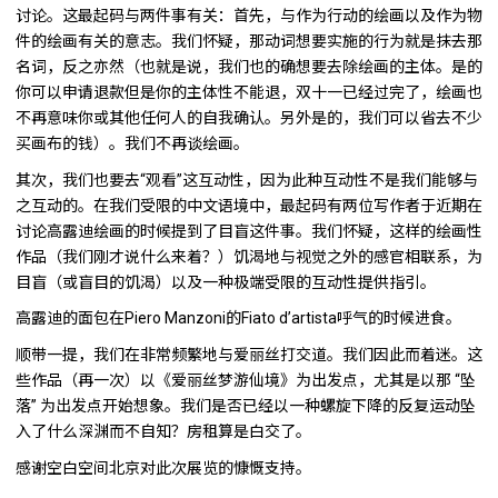
讨论。这最起码与两件事有关：首先，与作为行动的绘画以及作为物
件的绘画有关的意志。我们怀疑，那动词想要实施的行为就是抹去那
名词，反之亦然（也就是说，我们也的确想要去除绘画的主体。是的
你可以申请退款但是你的主体性不能退，双十一已经过完了，绘画也
不再意味你或其他任何人的自我确认。另外是的，我们可以省去不少
买画布的钱）。我们不再谈绘画。
其次，我们也要去“观看”这互动性，因为此种互动性不是我们能够与
之互动的。在我们受限的中文语境中，最起码有两位写作者于近期在
讨论高露迪绘画的时候提到了目盲这件事。我们怀疑，这样的绘画性
作品（我们刚才说什么来着？）饥渴地与视觉之外的感官相联系，为
目盲（或盲目的饥渴）以及一种极端受限的互动性提供指引。
高露迪的面包在Piero Manzoni的Fiato d’artista呼气的时候进食。
顺带一提，我们在非常频繁地与爱丽丝打交道。我们因此而着迷。这
些作品（再一次）以《爱丽丝梦游仙境》为出发点，尤其是以那 “坠
落” 为出发点开始想象。我们是否已经以一种螺旋下降的反复运动坠
入了什么深渊而不自知？房租算是白交了。
感谢空白空间北京对此次展览的慷慨支持。