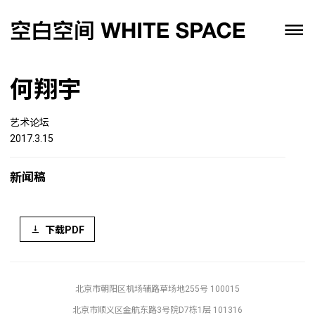
何翔宇
艺术论坛
2017.3.15
新闻稿
下载PDF
北京市朝阳区机场辅路草场地255号 100015
北京市顺义区金航东路3号院D7栋1层 101316