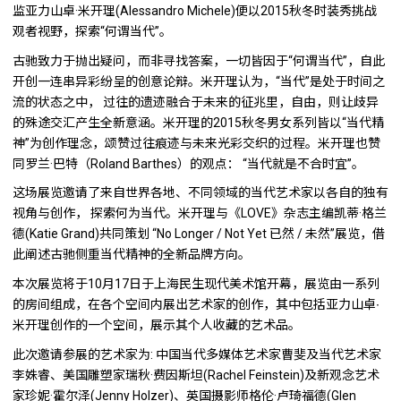
监亚力山卓·米开理(Alessandro Michele)便以2015秋冬时装秀挑战
观者视野，探索“何谓当代”。
古驰致力于抛出疑问，而非寻找答案，一切皆因于“何谓当代”，自此
开创一连串异彩纷呈的创意论辩。米开理认为，“当代”是处于时间之
流的状态之中， 过往的遗迹融合于未来的征兆里，自由，则让歧异
的殊途交汇产生全新意涵。米开理的2015秋冬男女系列皆以“当代精
神”为创作理念，颂赞过往痕迹与未来光彩交织的过程。米开理也赞
同罗兰·巴特（Roland Barthes）的观点： “当代就是不合时宜”。
这场展览邀请了来自世界各地、不同领域的当代艺术家以各自的独有
视角与创作， 探索何为当代。米开理与《LOVE》杂志主编凯蒂·格兰
德(Katie Grand)共同策划 “No Longer / Not Yet 已然 / 未然”展览，借
此阐述古驰侧重当代精神的全新品牌方向。
本次展览将于10月17日于上海民生现代美术馆开幕，展览由一系列
的房间组成，在各个空间内展出艺术家的创作，其中包括亚力山卓∙
米开理创作的一个空间，展示其个人收藏的艺术品。
此次邀请参展的艺术家为: 中国当代多媒体艺术家曹斐及当代艺术家
李姝睿、美国雕塑家瑞秋·费因斯坦(Rachel Feinstein)及新观念艺术
家珍妮·霍尔泽(Jenny Holzer)、英国摄影师格伦·卢琦福德(Glen