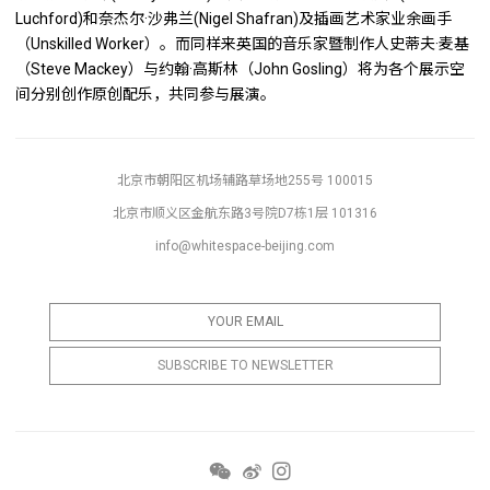
Luchford)和奈杰尔·沙弗兰(Nigel Shafran)及插画艺术家业余画手
（Unskilled Worker）。而同样来英国的音乐家暨制作人史蒂夫·麦基
（Steve Mackey）与约翰·高斯林（John Gosling）将为各个展示空
间分别创作原创配乐，共同参与展演。
北京市朝阳区机场辅路草场地255号 100015
北京市顺义区金航东路3号院D7栋1层 101316
info@whitespace-beijing.com