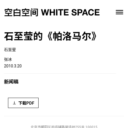
石至莹的《帕洛马尔》
石至莹
张冰
2010.3.20
新闻稿
下载PDF
北京市朝阳区机场辅路草场地255号 100015