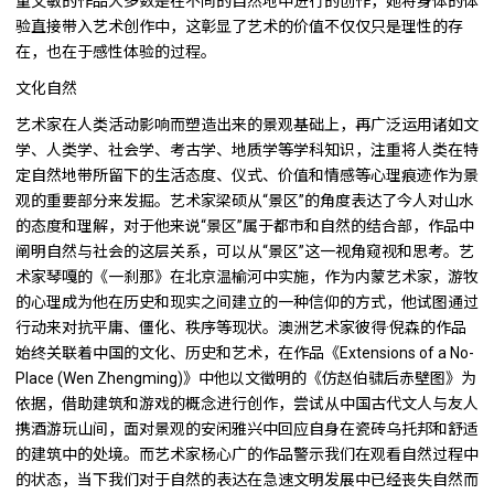
童文敏的作品大多数是在不同的自然地中进行的创作，她将身体的体
验直接带入艺术创作中，这彰显了艺术的价值不仅仅只是理性的存
在，也在于感性体验的过程。
文化自然
艺术家在人类活动影响而塑造出来的景观基础上，再广泛运用诸如文
学、人类学、社会学、考古学、地质学等学科知识，注重将人类在特
定自然地带所留下的生活态度、仪式、价值和情感等心理痕迹作为景
观的重要部分来发掘。艺术家梁硕从“景区”的角度表达了今人对山水
的态度和理解，对于他来说“景区”属于都市和自然的结合部，作品中
阐明自然与社会的这层关系，可以从“景区”这一视角窥视和思考。艺
术家琴嘎的《一刹那》在北京温榆河中实施，作为内蒙艺术家，游牧
的心理成为他在历史和现实之间建立的一种信仰的方式，他试图通过
行动来对抗平庸、僵化、秩序等现状。澳洲艺术家彼得·倪森的作品
始终关联着中国的文化、历史和艺术，在作品《Extensions of a No-
Place (Wen Zhengming)》中他以文徵明的《仿赵伯骕后赤壁图》为
依据，借助建筑和游戏的概念进行创作，尝试从中国古代文人与友人
携酒游玩山间，面对景观的安闲雅兴中回应自身在瓷砖乌托邦和舒适
的建筑中的处境。而艺术家杨心广的作品警示我们在观看自然过程中
的状态，当下我们对于自然的表达在急速文明发展中已经丧失自然而