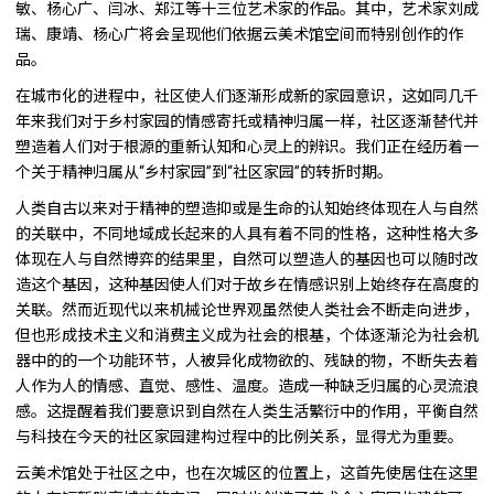
敏、杨心广、闫冰、郑江等十三位艺术家的作品。其中，艺术家刘成
瑞、康靖、杨心广将会呈现他们依据云美术馆空间而特别创作的作
品。
在城市化的进程中，社区使人们逐渐形成新的家园意识，这如同几千
年来我们对于乡村家园的情感寄托或精神归属一样，社区逐渐替代并
塑造着人们对于根源的重新认知和心灵上的辨识。我们正在经历着一
个关于精神归属从“乡村家园”到“社区家园”的转折时期。
人类自古以来对于精神的塑造抑或是生命的认知始终体现在人与自然
的关联中，不同地域成长起来的人具有着不同的性格，这种性格大多
体现在人与自然博弈的结果里，自然可以塑造人的基因也可以随时改
造这个基因，这种基因使人们对于故乡在情感识别上始终存在高度的
关联。然而近现代以来机械论世界观虽然使人类社会不断走向进步，
但也形成技术主义和消费主义成为社会的根基，个体逐渐沦为社会机
器中的的一个功能环节，人被异化成物欲的、残缺的物，不断失去着
人作为人的情感、直觉、感性、温度。造成一种缺乏归属的心灵流浪
感。这提醒着我们要意识到自然在人类生活繁衍中的作用，平衡自然
与科技在今天的社区家园建构过程中的比例关系，显得尤为重要。
云美术馆处于社区之中，也在次城区的位置上，这首先使居住在这里