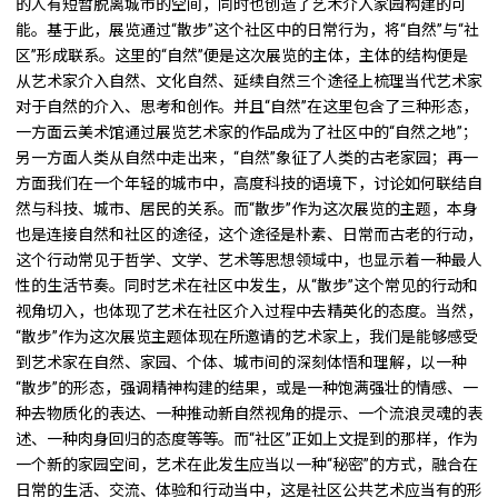
的人有短暂脱离城市的空间，同时也创造了艺术介入家园构建的可
能。基于此，展览通过“散步”这个社区中的日常行为，将“自然”与“社
区”形成联系。这里的“自然”便是这次展览的主体，主体的结构便是
从艺术家介入自然、文化自然、延续自然三个途径上梳理当代艺术家
对于自然的介入、思考和创作。并且“自然”在这里包含了三种形态，
一方面云美术馆通过展览艺术家的作品成为了社区中的“自然之地”；
另一方面人类从自然中走出来，“自然”象征了人类的古老家园；再一
方面我们在一个年轻的城市中，高度科技的语境下，讨论如何联结自
然与科技、城市、居民的关系。而“散步”作为这次展览的主题，本身
也是连接自然和社区的途径，这个途径是朴素、日常而古老的行动，
这个行动常见于哲学、文学、艺术等思想领域中，也显示着一种最人
性的生活节奏。同时艺术在社区中发生，从“散步”这个常见的行动和
视角切入，也体现了艺术在社区介入过程中去精英化的态度。当然，
“散步”作为这次展览主题体现在所邀请的艺术家上，我们是能够感受
到艺术家在自然、家园、个体、城市间的深刻体悟和理解，以一种
“散步”的形态，强调精神构建的结果，或是一种饱满强壮的情感、一
种去物质化的表达、一种推动新自然视角的提示、一个流浪灵魂的表
述、一种肉身回归的态度等等。而“社区”正如上文提到的那样，作为
一个新的家园空间，艺术在此发生应当以一种“秘密”的方式，融合在
日常的生活、交流、体验和行动当中，这是社区公共艺术应当有的形