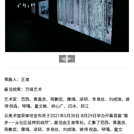
策展人：王澈
展览统筹：万境艺术
艺术家：范西、黄嘉彦、蒋鹏奕、康靖、梁硕、李易纹、刘成瑞、彼
得·倪森、琴嘎、童文敏、杨心广、闫冰、郑江
云美术馆荣幸地宣布将于2021年5月30日-8月29日举办开幕首展 “散
步——从社区延伸到自然”，展览由王澈策划，汇集了范西、黄嘉彦、
蒋鹏奕、康靖、梁硕、李易纹、刘成瑞、彼得·倪森、琴嘎、童文