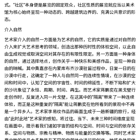
式。“社区”本身便是展览的固定观众，社区性质的展览就应当以美术
馆为核心始终呈现一种动态的、跨越建筑边界的、充满公共意识的形
态。
介入自然
艺术家介入的自然一方面是为艺术的自然，它的实质是通过对自然的
介入来扩大艺术思考的领域，创造出那种历时性的体验空间，以此自
由生成视觉或取消空间对其存在的有限性限定。另一方面是一种身体
的自然，通过选择地点，创作关乎一种快乐和美感作品，呈现一种自
由的呐喊。其中黄嘉彦在内蒙库布齐沙漠驻留过程中，日复一日的在
沙漠中行走，这确定了一种人与自然同一的连续性情境，在沙漠的空
间和时间中，认知了空间的宇宙性、时间的绵延性，不断下陷和扩大
的沙坑象征了永恒、周期、时间、再生。而艺术家蒋鹏奕在黑戈壁行
走创作时，反复进入同一片戈壁，在这其中的“隔离”带来了一种连续
体验，而正是这种重复的“隔离”能让蒋鹏奕在他所看到的景观中不再
是一个异乡人。艺术家李易纹作品的画面生成于一趟新疆的旅行，经
由“此时此地”艺术家的感知，将过往、当下、未来三种时间维度呈现
在画面中，提示着我们诸如宇宙的结构与空间、时间与空间的依存关
系、空间与物质、宗教与精神、物质与能量的交换等等。同时艺术家