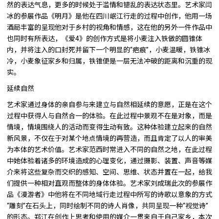
然的表达气息，更多的时候处于滥情和错乱的表达状态里。艺术家闫
冰的参展作品《明月》是他在四川岷江行走的过程中创作，他用一场
酒局丰富的呈现他对于乡村的视角和情感，这在他的另外一件作品中
也同时有所表达，《爱4》的创作方式是将小麦注入铁做的圆锥体
内，并将注入的口封死并留下一个明显的“疤痕”，小麦温暖，铁锥冰
冷，小麦象征家乡和归属，铁锥便是一层无法冲破的距离和沉重的现
实。
延续自然
艺术家通过身体的亲自参与来建立与自然相延续的意愿，正是在这个
过程中获得人与自然合一的体验。在此过程中景观不在是对象，而是
情境，情境围绕人的活动而变得生动有致。这种体验建立起来的自然
新风景，不仅在于对某个地点情境的再营造，而且肯定了以人的审美
为本体的艺术价值。艺术家范西时常进入不同的自然之地，在此过程
中她体验着诸多的环境造成的心理变化，通过摄影、装置、声音等媒
介来将这些复杂而交织的感知、空间、思维、状态并置在一起，给我
们提供一种相对直观而整体的身体体验。艺术家刘成瑞此次的参展作
品《漫游者》中他将在不同地域行走过程中所写的诗歌以意象的方式
“雕刻”在石头上，同时绘制不同的诗人肖像，共同呈现一种“视觉诗”
的形态。郑江在创作上思考和使用的媒介一贯来自于自己家乡，本次