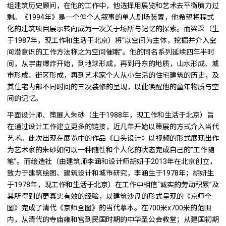
组建筑历史顾问，在他的工作中，他选择用展览和艺术去平衡脑力过
剩。《1994年》是一个偏个人叙事的单人剧场装置，他希望将程式
化的建筑项目展示转向成为一次关于场所与记忆的探索。而梁琛（生
于1987年，现工作和生活于北京）将“以空间为主体，挖掘并介入空
间潜意识的工作方法称之为空间催眠”。他的同名系列延续四年半时
间，从宇宙爆炸开始，到地球形成，再到丹东的地质，山水形成、城
市形成、街区形成，再到艺术家个人从小生活的住宅建筑的历史，及
其住宅内部不同时间的三次装修的呈现，以此唤醒他的童年物质与空
间的记忆。
平面设计师、策展人朱砂（生于1988年，现工作和生活于北京）旨
在通过设计工作建立更多的链接，近几年开始以策展的方式介入当代
艺术。此次出现在展览中的作品《口头设计》以视频的形式展现出作
为艺术家的朱砂如何以一种随性和个人化的状态完成自己的“工作随
笔”。而绘造社（由建筑师李涵和设计师胡妍于2013年在北京创立，
致力于建筑绘图、建筑设计和城市研究，李涵生于1978年；胡妍生
于1978年，现工作和生活于北京）在工作中相信“诚实的劳动积累”及
其所得到的更真实有效的经验，以建筑沙盘的形式呈现的《京师全
图》完成了清代《京师全图》的当代摹本。在700米x700米的范围
内，从清代的寺庙雍和宫到民国时期的中华圣公会教堂；从建国初期