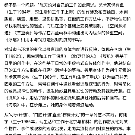
都不是一个问题。”陈天灼对自己的工作如此阐述。艺术家倪有鱼
（生于1984年，现生活和工作于上海）的创作涉及布面绘画、木刻
版画、装置、雕塑、摄影拼贴等，在他的工作方法中，不断地认知和
寻找限制是他的起点，而后在这个基础上去突破限制，《空间多米
诺》《三重奏》等作品在古董画框中构建出向内纵深的多重空间，
《浮屠》则用木与钢打造出对刻度的书写。
对城市与环境的变化以最直观的身体向度进行反映，体现在李燎（生
于1982年，现生活和工作于深圳）《做更好的人》《腹肌》等基于
日常的创作中，在这些基于日常的半虚构式自传体创作中，他总结自
己的工作方法很像在打磨与消耗中的等待。善用身体作为创作元素的
艺术家童文敏（生于1989年，现工作和生活于重庆）认为自己并无
固定的工作方法，常常在创作中通过看似违反逻辑的行为，时常简化
的或具规律性的动作，激发微妙且具启发性的行动及其视觉诗意。在
《微风》中，用沾了颜料的树枝如微风般拂过她的后背和画布。在
《海浪》中，在沙滩上，她的身体随着海浪运动。
从“可乐计划”、“口腔计划”直至“柠檬计划”的一系列艺术实践，何翔
宇（生于1986年，现生活和工作于北京与柏林）的创作常从他对某
个物件、事件或现象的观察出发，走向其独特而相对疯狂的内核。本