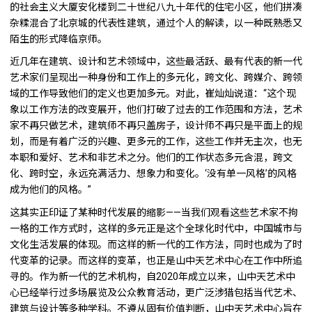
的社会主义大厦安化楼到二十世纪八九十年代的住宅小区，他们拼凑
杂糅混合了北京城的代表性建筑，通过个人的解读，以一种既熟悉又
陌生的形式降临京师。
近几年在建筑、设计和艺术领域中，这些最活跃、最有代表的新一代
艺术家们呈现出一种身份和工作上的多元化，跨文化、跨媒介、跨领
域的工作导致他们的定义也更加多元。对此，崔灿灿说道：“这个现
象以工作方法的改变展开，他们打破了过去的工作范围和方法，艺术
家不再只做艺术，建筑师不再只盖房子，设计师不再只是平面上的规
划，而是有着广泛的兴趣、更多元的工作，这些工作并无主次，也无
本职和爱好、艺术和非艺术之分。他们的工作状态多元含混，跨文
化、跨时空，永远充满活力、想象力和变化。‘没有单一风格’的风格
成为他们的风格。”
这其实正印证了某种时代发展的缩影——当我们观看这些艺术家不拘
一格的工作方式时，这样的多元正是这个全球化时代中，中国城市与
文化生活发展的体现。而这样的新一代的工作方法，同时也成为了时
代变革的记录。而这样的变革，也正是山中天艺术中心在工作中所追
寻的。作为新一代的艺术机构，自2020年成立以来，山中天艺术中
心已经举行过多场展览及公众教育活动，更广泛涉猎包括当代艺术、
建筑与设计等多种学科。不遵从固有价值判断，山中天艺术中心旨在