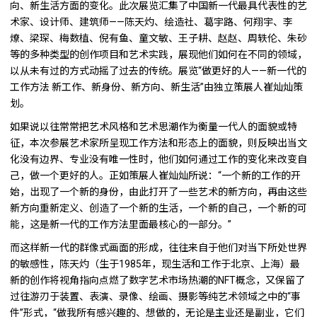
向、新生活方面的变化。此次展览汇集了中国新一代最具代表性的艺
术家、设计师、建筑师——陈天灼、绘造社、葛宇路、何翔宇、李
燎、梁琛、梅数植、倪有鱼、童文敏、王子耕、赵赵、周轶伦、朱砂
等的多种类型的创作项目和艺术实践，展现他们如何在不同的领域，
以从未有过的方式动摇了过去的传统。展览“做更好的人——新一代的
工作方法 新工作、新身份、新方向、新生活”由独立策展人崔灿灿策
划。
如果说以往常常把艺术风格和艺术思潮作为衡量一代人的面貌或特
征，本次参展艺术家所呈现工作方法和形态上的面貌，则反映出当文
化没有边界、专业没有唯一性时，他们如何通过工作的变化来改变自
己，做一个更好的人。正如策展人崔灿灿所说：“一个新的工作的开
始，出现了一个新的身份，由此打开了一些艺术的新方向，再由这些
新方向重新定义、创造了一个新的生活，一个新的自己，一个新的可
能，这是新一代的工作方法里面最核心的一部分。”
而这样新一代的群像式画面的形成，往往来自于他们对当下所处世界
的敏感性，陈天灼（生于1985年，现生活和工作于北京、上海）最
新的创作将视角指向点燃了数字艺术市场热潮的NFT概念，又保留了
过往游刃于装置、表演、录像、绘画、摄影等纯艺术领域之中的“事
件”形式，“做我所有感兴趣的、想做的，无论是主业还是副业，它们