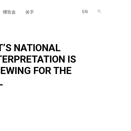
EN
博览会
关于
T’S NATIONAL
ERPRETATION IS
IEWING FOR THE
L