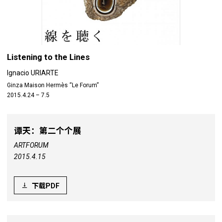
Listening to the Lines
Ignacio URIARTE
Ginza Maison Hermès “Le Forum”
2015.4.24 – 7.5
谭天：第二个个展
ARTFORUM
2015.4.15
下载PDF