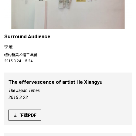
Surround Audience
李燎
纽约新美术馆三年展
2015.3.24 – 5.24
The effervescence of artist He Xiangyu
The Japan Times
2015.3.22
下载PDF