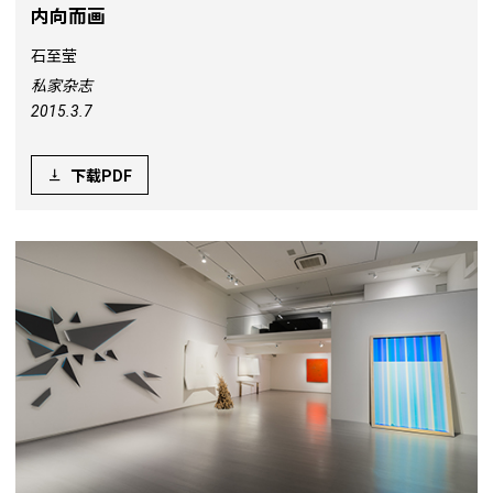
内向而画
石至莹
私家杂志
2015.3.7
下载PDF